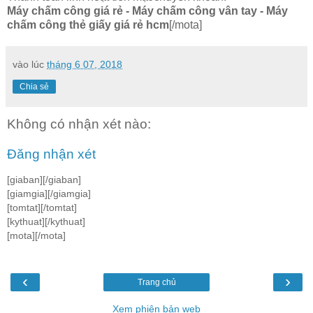
Máy chấm công giá rẻ - Máy chấm công vân tay - Máy
chấm công thẻ giấy giá rẻ hcm
[/mota]
vào lúc
tháng 6 07, 2018
Chia sẻ
Không có nhận xét nào:
Đăng nhận xét
[giaban][/giaban]
[giamgia][/giamgia]
[tomtat][/tomtat]
[kythuat][/kythuat]
[mota][/mota]
‹
›
Trang chủ
Xem phiên bản web