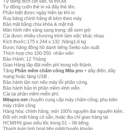
Tự động dịch cột vào, ra In/Out
Tự động cuốn thẻ in và đẩy thẻ lên.
Phân biệt được ngày hiện tại khi in
Ruy băng chính hãng đi kèm theo máy
Bảo mật bằng chìa khóa & mật mã
Màn hình nền vàng sang trọng: dễ xem giờ
Cài được nhiều chương trình làm việc khác nhau
Kích thước:175 x 244 x 132 .Nặng1.6 kg
Được hãng đồng hồ danh tiếng Seiko sản xuất
Thích hợp cho 100-350 nhân viên
Bảo Hành: 12 Tháng
Giao Hàng lắp đặt miễn phí trong nội thành.
Tặng
Phần mềm chấm công Mita pro
+ dây điện, dây
mạng hoặc tặng USB .
Bảo hành tận nơi nếu máy lỗi phần cứng.
Bảo hành bảo trì phần mềm vĩnh viễn.
Cài lại phần mềm miễn phí.
Mitapro.net
chuyên cung cấp máy chấm công, phụ kiện
máy chấm công
Hàng hóa: chính hãng, mới 100% nguyên đai nguyên kiện.
Đối với mặt hàng có sẵn, hoặc địa chỉ giao hàng tại
HCM/HN giao siêu tốc trong 01 – 06 tiếng.
Thanh toán linh hoạt tiền mặt/chuyển khoản.