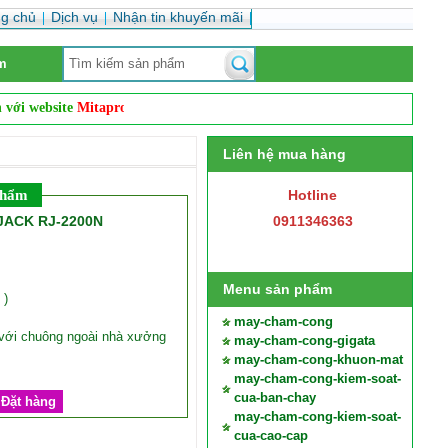
ng chủ
Dịch vụ
Nhận tin khuyến mãi
m
i website
Mitapro.net
. Website chuyên
sỉ và lẻ
các Loại máy chấm công v
Liên hệ mua hàng
phẩm
Hotline
JACK RJ-2200N
0911346363
Menu sản phẩm
 )
may-cham-cong
 với chuông ngoài nhà xưởng
may-cham-cong-gigata
may-cham-cong-khuon-mat
may-cham-cong-kiem-soat-
cua-ban-chay
Đặt hàng
may-cham-cong-kiem-soat-
cua-cao-cap