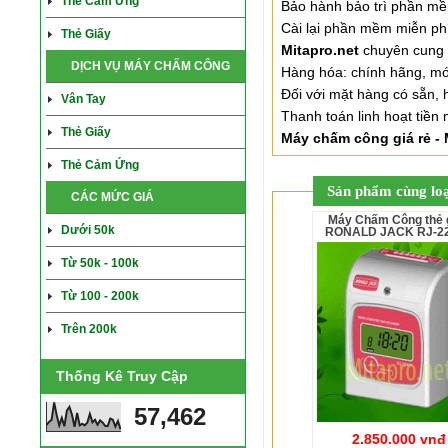
Thẻ Cảm Ứng
Bảo hành bảo trì phần mề
Cài lại phần mềm miễn ph
Thẻ Giấy
Mitapro.net
chuyên cung 
DỊCH VỤ MÁY CHẤM CÔNG
Hàng hóa: chính hãng, mớ
Đối với mặt hàng có sẵn, h
Vân Tay
Thanh toán linh hoạt tiền
Thẻ Giấy
Máy chấm công giá rẻ - 
Thẻ Cảm Ứng
Sản phẩm cùng loạ
CÁC MỨC GIÁ
Máy Chấm Công thẻ giấy
Dưới 50k
RONALD JACK RJ-2
Từ 50k - 100k
Từ 100 - 200k
Trên 200k
Thống Kê Truy Cập
57,462
2.850.000 vnđ