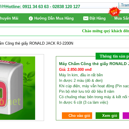
Tra
Hotline: 0911 34 63 63 - 02838 120 127
026
huyến Mãi
Hướng Dẫn Mua Hàng
Ðặt Hàng
Mua Sắ
Chào mừng quý khách đến vớ
ấm Công thẻ giấy RONALD JACK RJ-2200N
Thông tin sản 
Máy Chấm Công thẻ giấy RONALD 
Giá: 2.850.000 vnđ
Máy In kim, đầu in rất bền
In được 2 màu (đỏ & đen)
Khi cúp điện, máy vẫn hoạt động (Pin sạc
Pin bộ nhớ lưu trữ dữ liệu 8 năm
Có chuông nhạc bên trong máy & kết nối
In được 6 cột (3 ca làm việc)
Cho vào giỏ
Xem giỏ