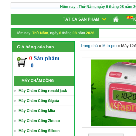
Hôm nay :
Thứ Năm,
ngày
6
tháng
08
năm
2
TẤT CẢ SẢN PHẨM
K
Hôm nay:
Thứ Năm,
ngày
6
tháng
08
năm
2026
Trang chủ
»
Mita-pro
»
Máy Ch
Giỏ hàng của bạn
0
Sản phẩm
0
MÁY CHẤM CÔNG
Máy Chấm Công ronald jack
Máy Chấm Công Gigata
Máy Chấm Công Mita
Máy Chấm Công Zkteco
Máy Chấm Công Silicon