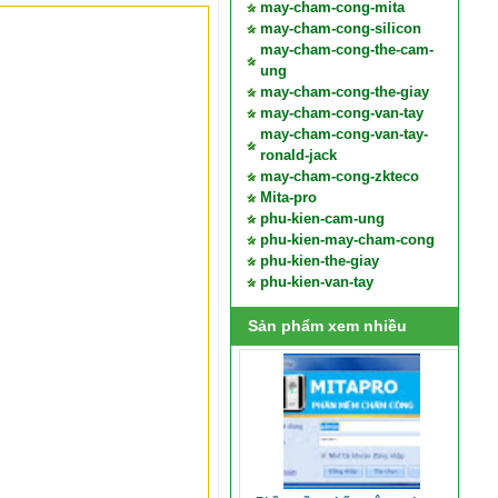
may-cham-cong-mita
may-cham-cong-silicon
may-cham-cong-the-cam-
ung
may-cham-cong-the-giay
may-cham-cong-van-tay
may-cham-cong-van-tay-
ronald-jack
may-cham-cong-zkteco
Mita-pro
phu-kien-cam-ung
phu-kien-may-cham-cong
phu-kien-the-giay
phu-kien-van-tay
Sản phẩm xem nhiều