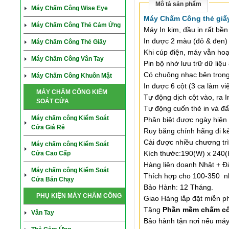
Mô tả sản phẩm
Máy Chấm Công Wise Eye
Máy Chấm Công thẻ gi
Máy Chấm Công Thẻ Cảm Ứng
Máy In kim, đầu in rất bền
In được 2 màu (đỏ & đen)
Máy Chấm Công Thẻ Giấy
Khi cúp điện, máy vẫn hoạ
Máy Chấm Công Vân Tay
Pin bộ nhớ lưu trữ dữ liệ
Có chuông nhạc bên trong
Máy Chấm Công Khuôn Mặt
In được 6 cột (3 ca làm vi
MÁY CHẤM CÔNG KIỂM
Tự động dịch cột vào, ra I
SOÁT CỬA
Tự động cuốn thẻ in và đẩy
Máy chấm công Kiểm Soát
Phân biệt được ngày hiện t
Cửa Giá Rẻ
Ruy băng chính hãng đi 
Cài được nhiều chương tr
Máy chấm công Kiểm Soát
Kích thước:190(W) x 240(
Cửa Cao Cấp
Hàng liên doanh Nhật + Đ
Máy chấm công Kiểm Soát
Thích hợp cho 100-350 n
Cửa Bán Chạy
Bảo Hành: 12 Tháng.
PHỤ KIỆN MÁY CHẤM CÔNG
Giao Hàng lắp đặt miễn ph
Tặng
Phần mềm chấm cô
Vân Tay
Bảo hành tận nơi nếu máy