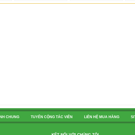
ỊNH CHUNG
TUYỂN CỘNG TÁC VIÊN
LIÊN HỆ MUA HÀNG
S
KẾT NỐI VỚI CHÚNG TÔI