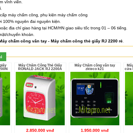
m vĩnh viễn.
í.
cấp máy chấm công, phụ kiện máy chấm công
i 100% nguyên đai nguyên kiện.
oặc địa chỉ giao hàng tại HCM/HN giao siêu tốc trong 01 – 06 tiếng.
 mặt/chuyển khoản.
Máy chấm công vân tay - Máy chấm công thẻ giấy RJ 2200 rẻ
.
i
Máy Chấm Công Thẻ Giấy
Máy Chấm công vân tay
Máy chấm công Kiểm Soát
200N
RONALD JACK RJ 2200A
zkteco k21
cửa 
2.850.000 vnđ
1.950.000 vnđ