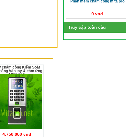
phần mềm chấm công mita pro
0 vnd
Truy cập toàn cầu
bằng Vân tay & cảm ứng
MITA F09
4.750.000 vnđ