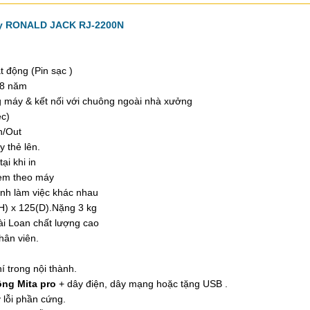
ấy RONALD JACK RJ-2200N
t động (Pin sạc )
u 8 năm
 máy & kết nối với chuông ngoài nhà xưởng
ệc)
n/Out
 thẻ lên.
ại khi in
kèm theo máy
ình làm việc khác nhau
H) x 125(D).Nặng 3 kg
ài Loan chất lượng cao
hân viên.
í trong nội thành.
ng Mita pro
+ dây điện, dây mạng hoặc tặng USB .
 lỗi phần cứng.